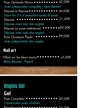
42,00€
Pose Optimale Mains
Avec préparation complète - Semi Renfort
Dépose et Repose
46,00€
Dans les 3 à 4 semaines après la pose
21,00€
Dépose
Dépose avec soin des ongles
29,00€
Dépose (si pose extérieure)
Dépose avec soin des ongles
39,00€
Pose Classique Pieds
Avec préparation des ongles
Nail art
Effets sur les deux mains
+5,00€
Baby Boomer - French ...
Ongles Gel
Gel
Pose Complète
69,00€
Construction avec chablon
Remplissage
55,00€