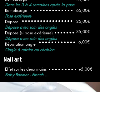
Dans les 3 à 4 semaines après la pose
Remplissage
65,00€
Pose extérieure
25,00€
Dépose
Dépose avec soin des ongles
35,00€
Dépose (si pose extérieure)
Dépose avec soin des ongles
6,00€
Réparation ongle
Ongle à refaire au chablon
Nail art
Effet sur les deux mains
+5,00€
Baby Boomer - French ...